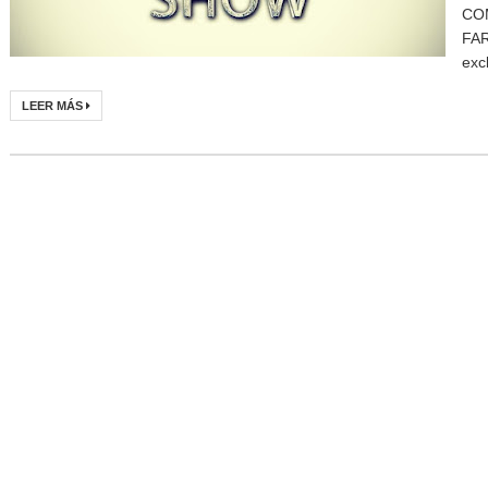
COM
FAR
exc
LEER MÁS