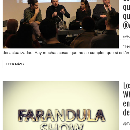
qu
qu
@A
@Fa
"Te
desactualizadas. Hay muchas cosas que no se cumplen que si están e
LEER MÁS
Lo
W
en
de
@Fa