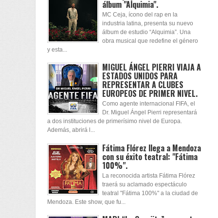
álbum "Alquimia".
MC Ceja, ícono del rap en la
industria latina, presenta su nuevo
álbum de estudio “Alquimia”. Una
obra musical que redefine el género
y esta...
MIGUEL ÁNGEL PIERRI VIAJA A
ESTADOS UNIDOS PARA
REPRESENTAR A CLUBES
EUROPEOS DE PRIMER NIVEL.
Como agente internacional FIFA, el
Dr. Miguel Ángel Pierri representará
a dos instituciones de primerísimo nivel de Europa.
Además, abrirá l...
Fátima Flórez llega a Mendoza
con su éxito teatral: "Fátima
100%".
La reconocida artista Fátima Flórez
traerá su aclamado espectáculo
teatral "Fátima 100%" a la ciudad de
Mendoza. Este show, que fu...