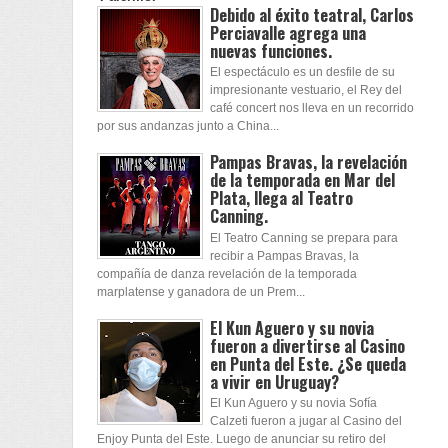
Debido al éxito teatral, Carlos
Perciavalle agrega una
nuevas funciones.
El espectáculo es un desfile de su
impresionante vestuario, el Rey del
café concert nos lleva en un recorrido
por sus andanzas junto a China...
Pampas Bravas, la revelación
de la temporada en Mar del
Plata, llega al Teatro
Canning.
El Teatro Canning se prepara para
recibir a Pampas Bravas, la
compañía de danza revelación de la temporada
marplatense y ganadora de un Prem...
El Kun Aguero y su novia
fueron a divertirse al Casino
en Punta del Este. ¿Se queda
a vivir en Uruguay?
El Kun Aguero y su novia Sofía
Calzeti fueron a jugar al Casino del
Enjoy Punta del Este. Luego de anunciar su retiro del