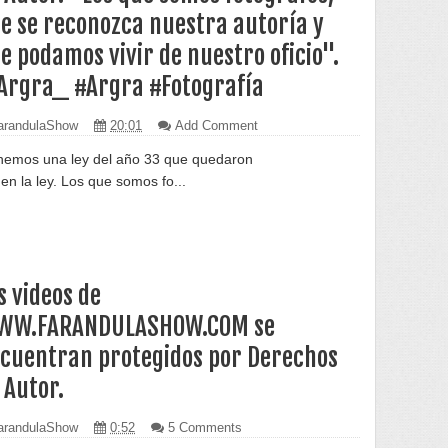
e se reconozca nuestra autoría y
e podamos vivir de nuestro oficio".
rgra_ #Argra #Fotografía
randulaShow
20:01
Add Comment
nemos una ley del año 33 que quedaron
n la ley. Los que somos fo...
s videos de
WW.FARANDULASHOW.COM se
cuentran protegidos por Derechos
 Autor.
randulaShow
0:52
5 Comments