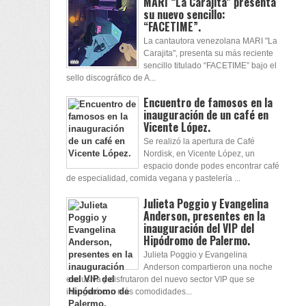
MARI “La Carajita” presenta
su nuevo sencillo:
“FACETIME”.
La cantautora venezolana MARI "La
Carajita", presenta su más reciente
sencillo titulado “FACETIME” bajo el
sello discográfico de A...
Encuentro de famosos en la
inauguración de un café en
Vicente López.
Se realizó la apertura de Café
Nordisk, en Vicente López, un
espacio donde podes encontrar café
de especialidad, comida vegana y pastelería ...
Julieta Poggio y Evangelina
Anderson, presentes en la
inauguración del VIP del
Hipódromo de Palermo.
Julieta Poggio y Evangelina
Anderson compartieron una noche
exclusiva y disfrutaron del nuevo sector VIP que se
inauguró con más comodidades...