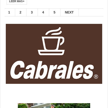
LEER MÁS
1
2
3
4
5
NEXT