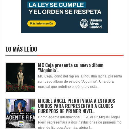
LO MÁS LEÍDO
MC Ceja presenta su nuevo álbum
"Alquimia".
MC Ceja, ícono del rap en la industria latina, presenta
su nuevo álbum de estudio “Alquimia”. Una obra
musical que redefine el género y esta...
MIGUEL ÁNGEL PIERRI VIAJA A ESTADOS
UNIDOS PARA REPRESENTAR A CLUBES
EUROPEOS DE PRIMER NIVEL.
Como agente internacional FIFA, el Dr. Miguel Ángel
Pierri representará a dos instituciones de primerísimo
nivel de Europa. Además, abrirá l...