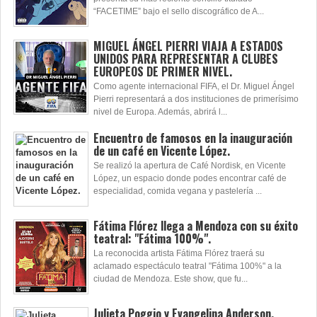
“FACETIME” bajo el sello discográfico de A...
MIGUEL ÁNGEL PIERRI VIAJA A ESTADOS
UNIDOS PARA REPRESENTAR A CLUBES
EUROPEOS DE PRIMER NIVEL.
Como agente internacional FIFA, el Dr. Miguel Ángel
Pierri representará a dos instituciones de primerísimo
nivel de Europa. Además, abrirá l...
Encuentro de famosos en la inauguración
de un café en Vicente López.
Se realizó la apertura de Café Nordisk, en Vicente
López, un espacio donde podes encontrar café de
especialidad, comida vegana y pastelería ...
Fátima Flórez llega a Mendoza con su éxito
teatral: "Fátima 100%".
La reconocida artista Fátima Flórez traerá su
aclamado espectáculo teatral "Fátima 100%" a la
ciudad de Mendoza. Este show, que fu...
Julieta Poggio y Evangelina Anderson,