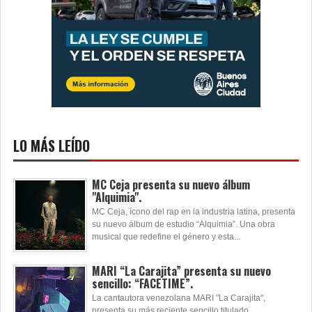
LO MÁS LEÍDO
MC Ceja presenta su nuevo álbum
"Alquimia".
MC Ceja, ícono del rap en la industria latina, presenta
su nuevo álbum de estudio “Alquimia”. Una obra
musical que redefine el género y esta...
MARI “La Carajita” presenta su nuevo
sencillo: “FACETIME”.
La cantautora venezolana MARI "La Carajita",
presenta su más reciente sencillo titulado