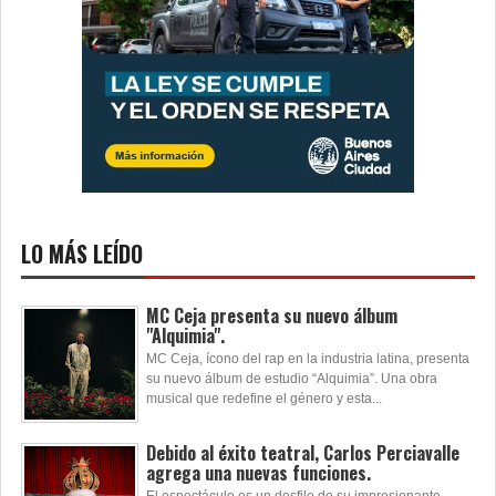
LO MÁS LEÍDO
MC Ceja presenta su nuevo álbum
"Alquimia".
MC Ceja, ícono del rap en la industria latina, presenta
su nuevo álbum de estudio “Alquimia”. Una obra
musical que redefine el género y esta...
Debido al éxito teatral, Carlos Perciavalle
agrega una nuevas funciones.