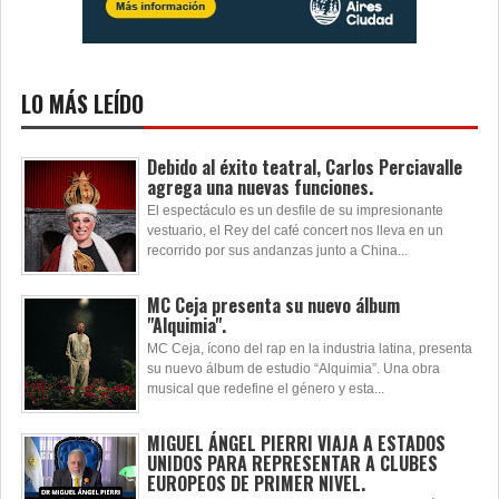
LO MÁS LEÍDO
Debido al éxito teatral, Carlos Perciavalle
agrega una nuevas funciones.
El espectáculo es un desfile de su impresionante
vestuario, el Rey del café concert nos lleva en un
recorrido por sus andanzas junto a China...
MC Ceja presenta su nuevo álbum
"Alquimia".
MC Ceja, ícono del rap en la industria latina, presenta
su nuevo álbum de estudio “Alquimia”. Una obra
musical que redefine el género y esta...
MIGUEL ÁNGEL PIERRI VIAJA A ESTADOS
UNIDOS PARA REPRESENTAR A CLUBES
EUROPEOS DE PRIMER NIVEL.