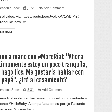
randulaShow
21:25
Add Comment
á el video: via https://youtu.be/qJVoUKP71WE Mirá
rándulaShowTv:
EER MÁS
no a mano con #MoreRial: "Ahora
timamente estoy un poco tranquila,
 hago líos. Me gustaría hablar con
 papá". ¿Irá al casamiento?
randulaShow
3:31
Add Comment
ena Rial realizó su lanzamiento oficial como cantante y
sentó #HelloBaby. Acompañada de su pareja Facundo
rosioni, Morena tuvo...