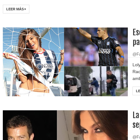
LEER MÁS
Es
pa
@Fa
Lol
Rac
amb
L
La
se
@Fa