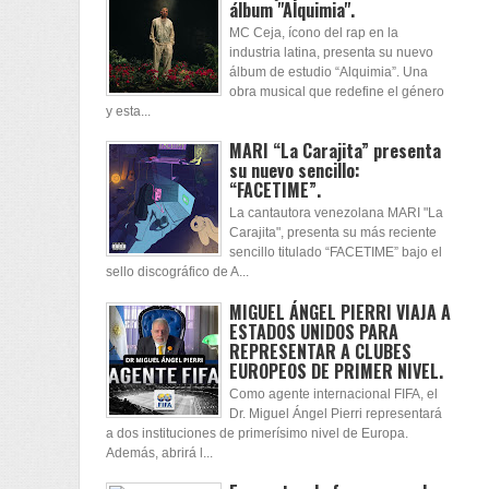
álbum "Alquimia".
MC Ceja, ícono del rap en la
industria latina, presenta su nuevo
álbum de estudio “Alquimia”. Una
obra musical que redefine el género
y esta...
MARI “La Carajita” presenta
su nuevo sencillo:
“FACETIME”.
La cantautora venezolana MARI "La
Carajita", presenta su más reciente
sencillo titulado “FACETIME” bajo el
sello discográfico de A...
MIGUEL ÁNGEL PIERRI VIAJA A
ESTADOS UNIDOS PARA
REPRESENTAR A CLUBES
EUROPEOS DE PRIMER NIVEL.
Como agente internacional FIFA, el
Dr. Miguel Ángel Pierri representará
a dos instituciones de primerísimo nivel de Europa.
Además, abrirá l...