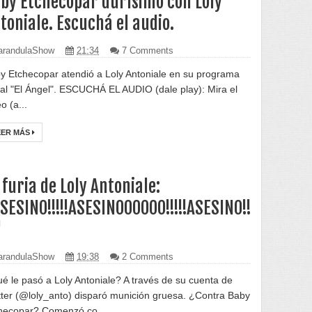
by Etchecopar durísimo con Loly
toniale. Escuchá el audio.
randulaShow
21:34
7 Comments
y Etchecopar atendió a Loly Antoniale en su programa
ial "El Ángel". ESCUCHÁ EL AUDIO (dale play): Mira el
o (a...
EER MÁS
 furia de Loly Antoniale:
SESINO!!!!!ASESINOOOOOO!!!!!ASESINO!!
"
randulaShow
19:38
2 Comments
é le pasó a Loly Antoniale? A través de su cuenta de
tter (@loly_anto) disparó munición gruesa. ¿Contra Baby
hecopar? Comenzó co...