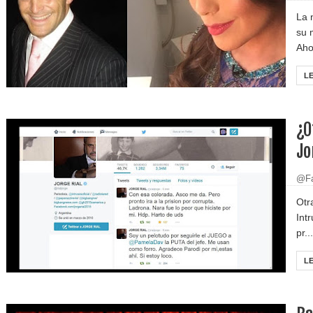
La 
su 
Aho
L
¿O
Jo
@Fa
Otr
Int
pr...
L