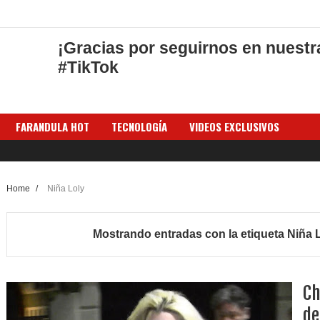
¡Gracias por seguirnos en nuestr
#TikTok
FARANDULA HOT
TECNOLOGÍA
VIDEOS EXCLUSIVOS
Home
/
Niña Loly
Mostrando entradas con la etiqueta
Niña 
Ch
de