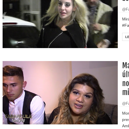
@Fa
Mir
#Fa
L
Ma
úl
no
mi
@Fa
Mor
pre
Amb