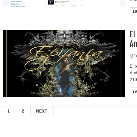
L
El
An
@Fa
El 
Aud
210
L
1
2
NEXT