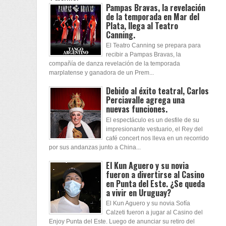
Pampas Bravas, la revelación
de la temporada en Mar del
Plata, llega al Teatro
Canning.
El Teatro Canning se prepara para
recibir a Pampas Bravas, la
compañía de danza revelación de la temporada
marplatense y ganadora de un Prem...
Debido al éxito teatral, Carlos
Perciavalle agrega una
nuevas funciones.
El espectáculo es un desfile de su
impresionante vestuario, el Rey del
café concert nos lleva en un recorrido
por sus andanzas junto a China...
El Kun Aguero y su novia
fueron a divertirse al Casino
en Punta del Este. ¿Se queda
a vivir en Uruguay?
El Kun Aguero y su novia Sofía
Calzeti fueron a jugar al Casino del
Enjoy Punta del Este. Luego de anunciar su retiro del