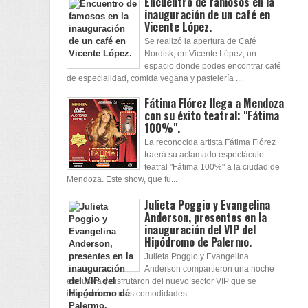
Encuentro de famosos en la
inauguración de un café en
Vicente López.
Se realizó la apertura de Café
Nordisk, en Vicente López, un
espacio donde podes encontrar café
de especialidad, comida vegana y pastelería ...
Fátima Flórez llega a Mendoza
con su éxito teatral: "Fátima
100%".
La reconocida artista Fátima Flórez
traerá su aclamado espectáculo
teatral "Fátima 100%" a la ciudad de
Mendoza. Este show, que fu...
Julieta Poggio y Evangelina
Anderson, presentes en la
inauguración del VIP del
Hipódromo de Palermo.
Julieta Poggio y Evangelina
Anderson compartieron una noche
exclusiva y disfrutaron del nuevo sector VIP que se
inauguró con más comodidades...