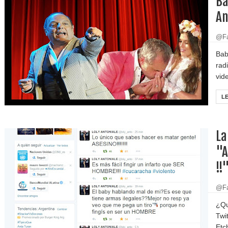
Ba
An
@Fa
Bab
rad
vide
L
La
"A
!!
@Fa
¿Qu
Twi
Etc