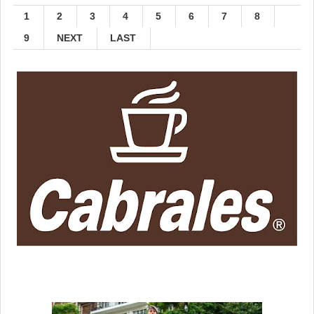
1
2
3
4
5
6
7
8
9
NEXT
LAST