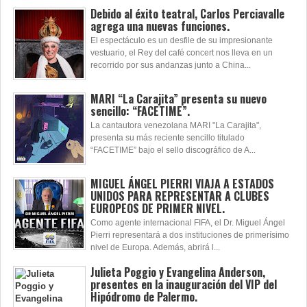
Debido al éxito teatral, Carlos Perciavalle
agrega una nuevas funciones.
El espectáculo es un desfile de su impresionante
vestuario, el Rey del café concert nos lleva en un
recorrido por sus andanzas junto a China...
MARI “La Carajita” presenta su nuevo
sencillo: “FACETIME”.
La cantautora venezolana MARI "La Carajita",
presenta su más reciente sencillo titulado
“FACETIME” bajo el sello discográfico de A...
MIGUEL ÁNGEL PIERRI VIAJA A ESTADOS
UNIDOS PARA REPRESENTAR A CLUBES
EUROPEOS DE PRIMER NIVEL.
Como agente internacional FIFA, el Dr. Miguel Ángel
Pierri representará a dos instituciones de primerísimo
nivel de Europa. Además, abrirá l...
Julieta Poggio y Evangelina Anderson,
presentes en la inauguración del VIP del
Hipódromo de Palermo.