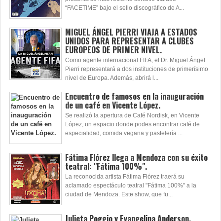
“FACETIME” bajo el sello discográfico de A...
MIGUEL ÁNGEL PIERRI VIAJA A ESTADOS
UNIDOS PARA REPRESENTAR A CLUBES
EUROPEOS DE PRIMER NIVEL.
Como agente internacional FIFA, el Dr. Miguel Ángel
Pierri representará a dos instituciones de primerísimo
nivel de Europa. Además, abrirá l...
Encuentro de famosos en la inauguración
de un café en Vicente López.
Se realizó la apertura de Café Nordisk, en Vicente
López, un espacio donde podes encontrar café de
especialidad, comida vegana y pastelería ...
Fátima Flórez llega a Mendoza con su éxito
teatral: "Fátima 100%".
La reconocida artista Fátima Flórez traerá su
aclamado espectáculo teatral "Fátima 100%" a la
ciudad de Mendoza. Este show, que fu...
Julieta Poggio y Evangelina Anderson,