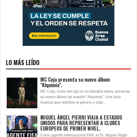
LO MÁS LEÍDO
MC Ceja presenta su nuevo álbum
"Alquimia".
MC Ceja, ícono del rap en la industria latina, presenta
su nuevo álbum de estudio “Alquimia”. Una obra
musical que redefine el género y esta...
MIGUEL ÁNGEL PIERRI VIAJA A ESTADOS
UNIDOS PARA REPRESENTAR A CLUBES
EUROPEOS DE PRIMER NIVEL.
Como agente internacional FIFA, el Dr. Miguel Ángel