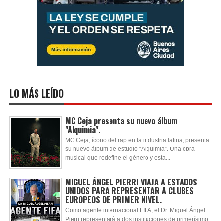
LO MÁS LEÍDO
MC Ceja presenta su nuevo álbum
"Alquimia".
MC Ceja, ícono del rap en la industria latina, presenta
su nuevo álbum de estudio “Alquimia”. Una obra
musical que redefine el género y esta...
MIGUEL ÁNGEL PIERRI VIAJA A ESTADOS
UNIDOS PARA REPRESENTAR A CLUBES
EUROPEOS DE PRIMER NIVEL.
Como agente internacional FIFA, el Dr. Miguel Ángel
Pierri representará a dos instituciones de primerísimo