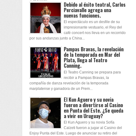
Debido al éxito teatral, Carlos
Perciavalle agrega una
nuevas funciones.
El espectáculo es un desfile de su
impresionante vestuario, el Rey del
café concert nos lleva en un recorrido
por sus andanzas junto a China...
Pampas Bravas, la revelación
de la temporada en Mar del
Plata, llega al Teatro
Canning.
El Teatro Canning se prepara para
recibir a Pampas Bravas, la
compañía de danza revelación de la temporada
marplatense y ganadora de un Prem...
El Kun Aguero y su novia
fueron a divertirse al Casino
en Punta del Este. ¿Se queda
a vivir en Uruguay?
El Kun Aguero y su novia Sofía
Calzeti fueron a jugar al Casino del
Enjoy Punta del Este. Luego de anunciar su retiro del