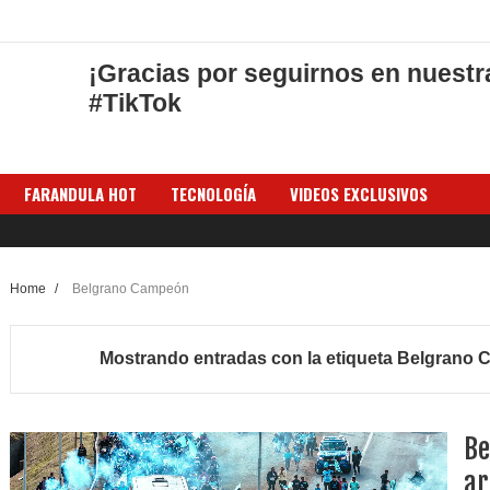
¡Gracias por seguirnos en nuestr
#TikTok
FARANDULA HOT
TECNOLOGÍA
VIDEOS EXCLUSIVOS
Home
/
Belgrano Campeón
Mostrando entradas con la etiqueta
Belgrano 
Be
ar