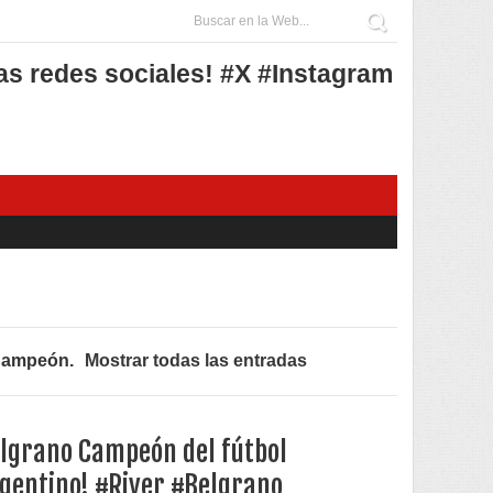
as redes sociales! #X #Instagram
Campeón
.
Mostrar todas las entradas
lgrano Campeón del fútbol
gentino! #River #Belgrano