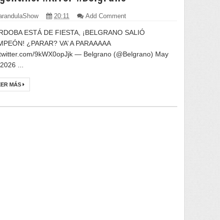
randulaShow
20:11
Add Comment
RDOBA ESTÁ DE FIESTA, ¡BELGRANO SALIÓ
MPEÓN! ¿PARAR? VA’ A PARAAAAA
.twitter.com/9kWX0opJjk — Belgrano (@Belgrano) May
2026 ...
EER MÁS