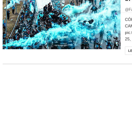
@Fa
CÓ
CA
pic
25, 
L