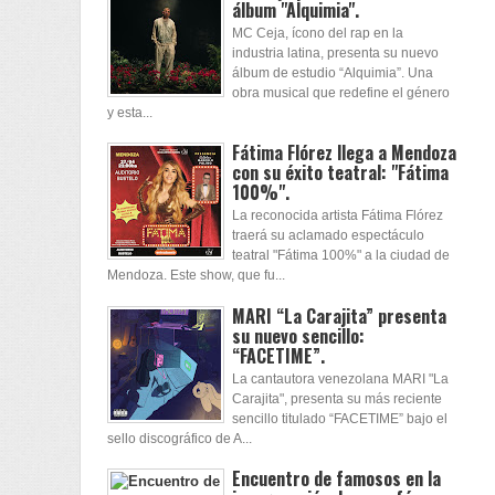
álbum "Alquimia".
MC Ceja, ícono del rap en la
industria latina, presenta su nuevo
álbum de estudio “Alquimia”. Una
obra musical que redefine el género
y esta...
Fátima Flórez llega a Mendoza
con su éxito teatral: "Fátima
100%".
La reconocida artista Fátima Flórez
traerá su aclamado espectáculo
teatral "Fátima 100%" a la ciudad de
Mendoza. Este show, que fu...
MARI “La Carajita” presenta
su nuevo sencillo:
“FACETIME”.
La cantautora venezolana MARI "La
Carajita", presenta su más reciente
sencillo titulado “FACETIME” bajo el
sello discográfico de A...
Encuentro de famosos en la