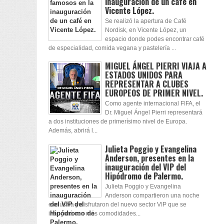
inauguración de un café en
Vicente López.
Se realizó la apertura de Café
Nordisk, en Vicente López, un
espacio donde podes encontrar café
de especialidad, comida vegana y pastelería ...
MIGUEL ÁNGEL PIERRI VIAJA A
ESTADOS UNIDOS PARA
REPRESENTAR A CLUBES
EUROPEOS DE PRIMER NIVEL.
Como agente internacional FIFA, el
Dr. Miguel Ángel Pierri representará
a dos instituciones de primerísimo nivel de Europa.
Además, abrirá l...
Julieta Poggio y Evangelina
Anderson, presentes en la
inauguración del VIP del
Hipódromo de Palermo.
Julieta Poggio y Evangelina
Anderson compartieron una noche
exclusiva y disfrutaron del nuevo sector VIP que se
inauguró con más comodidades...