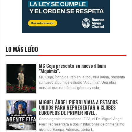
LO MÁS LEÍDO
MC Ceja presenta su nuevo álbum
"Alquimia".
MC Ceja, ícono del rap en la industria latina, presenta
su nuevo álbum de estudio “Alquimia”. Una obra
musical que redefine el género y esta...
MIGUEL ÁNGEL PIERRI VIAJA A ESTADOS
UNIDOS PARA REPRESENTAR A CLUBES
EUROPEOS DE PRIMER NIVEL.
Como agente internacional FIFA, el Dr. Miguel Ángel
Pierri representará a dos instituciones de primerísimo
nivel de Europa. Además, abrirá l...