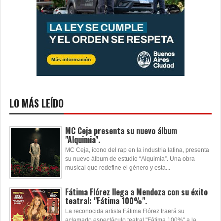
LO MÁS LEÍDO
MC Ceja presenta su nuevo álbum
"Alquimia".
MC Ceja, ícono del rap en la industria latina, presenta
su nuevo álbum de estudio “Alquimia”. Una obra
musical que redefine el género y esta...
Fátima Flórez llega a Mendoza con su éxito
teatral: "Fátima 100%".
La reconocida artista Fátima Flórez traerá su
aclamado espectáculo teatral "Fátima 100%" a la